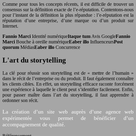
Comme pour tous les concepts récents, il est difficile de trouver un
consensus sur la définition exacte de l’e-réputation. Contentons-nous
pour l’instant de la définition la plus répandue : l’e-réputation est la
réputation d’une entreprise, d’une marque ou d’un produit sur
Internet.
Fannio Marci
Identité numérique
Itaque tum
Avis Google
Fannio
Marci
Bouche à oreille numérique
Eaber illo
Influenceurs
Post
quorum
Médias
Eaber illo
Concurrence
L'art du storytelling
La clé pour réussir son storytelling est de « mettre de l’humain »
dans le récit de l’entreprise ou du produit. Il faut également connaître
les clients cibles. En effet, un storytelling efficace raconte forcément
une expérience à laquelle le client peut s’identifier facilement. Enfin,
pour passer maître dans l’art du storytelling, il faut apprendre à
ordonner son récit.
La création d’un site web auprès d’une agence web
expérimentée vous permet de bénéficier d’un
accompagnement de qualité.
Référencement